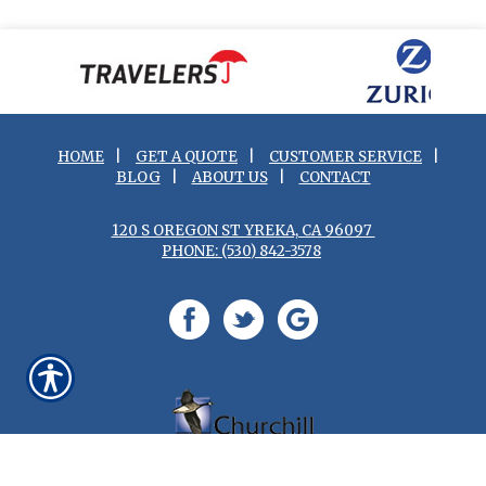
HOME
|
GET A QUOTE
|
CUSTOMER SERVICE
|
BLOG
|
ABOUT US
|
CONTACT
120 S OREGON ST YREKA, CA 96097
PHONE: (530) 842-3578