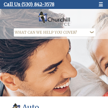
Call Us
(530) 842-3578
☰
Auto