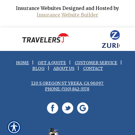
Insurance Websites
Designed and Hosted by
Insurance Website Builder
HOME
|
GET A QUOTE
|
CUSTOMER SERVICE
|
BLOG
|
ABOUT US
|
CONTACT
120 S OREGON ST YREKA, CA 96097
PHONE: (530) 842-3578